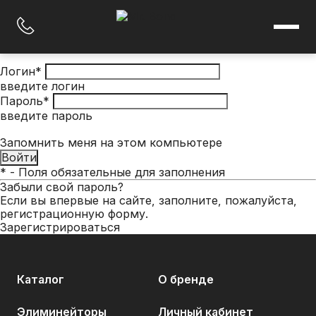
Авторизуйтесь удобным для вас способом
Логин
*
На главную
введите логин
Каталог
Пароль
*
Элиминейторы
введите пароль
Реагенты для отопительного оборудования
Реагенты для инженерных систем
Запомнить меня на этом компьютере
Герметизирующие материалы
Теплоносители
О бренде
*
- Поля обязательные для заполнения
Академия
Забыли свой пароль?
Найти магазин
Если вы впервые на сайте, заполните, пожалуйста,
регистрационную форму.
Зарегистрироваться
@
order@myPipal.ru
☎
+7 (495) 771 71 17
Каталог
О бренде
Элиминейторы
Личный кабинет