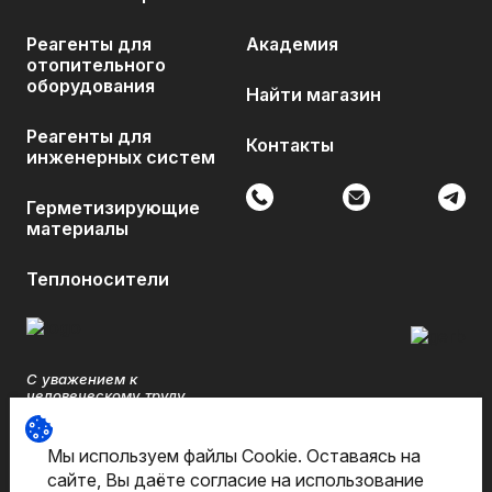
Реагенты для
Академия
отопительного
оборудования
Найти магазин
Реагенты для
Контакты
инженерных систем
Герметизирующие
материалы
Теплоносители
С уважением к
человеческому труду.
©Pipal Chemicals 2026. Все
Мы используем файлы Cookie. Оставаясь на
права защищены
сайте, Вы даёте согласие на использование