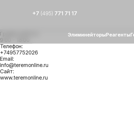
+7
(495)
771 71 17
График работы:
Элиминейторы
Реагенты
Г
9:00 - 18:00
Телефон:
+74957752026
Email:
info@teremonline.ru
Сайт:
www.teremonline.ru