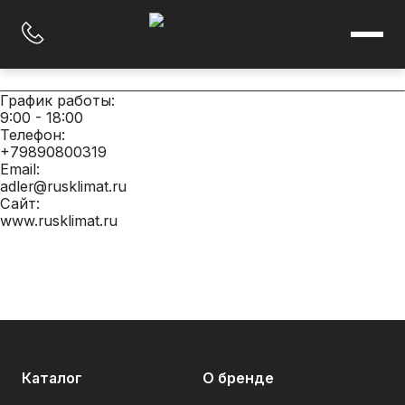
График работы:
На главную
9:00 - 18:00
Каталог
Телефон:
Элиминейторы
Реагенты для отопительного оборудования
+79890800319
Реагенты для инженерных систем
Email:
Герметизирующие материалы
adler@rusklimat.ru
Теплоносители
Сайт:
О бренде
www.rusklimat.ru
Академия
Найти магазин
@
order@myPipal.ru
☎
+7 (495) 771 71 17
Каталог
О бренде