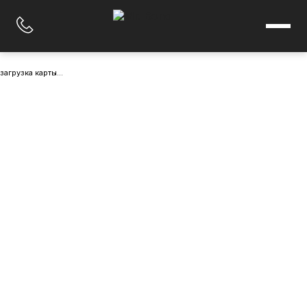
загрузка карты...
На главную
Каталог
Элиминейторы
Реагенты для отопительного оборудования
Реагенты для инженерных систем
Герметизирующие материалы
Теплоносители
О бренде
Академия
Найти магазин
@
order@myPipal.ru
☎
+7 (495) 771 71 17